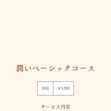
エステメニュー
エステスクール
メイクスクール
サ
潤いベーシックコース
3,500
円
50分
5
￥3,500
0
分
サービス内容