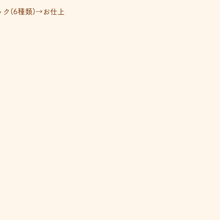
ク(6種類)→お仕上
。