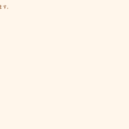
ます。
。