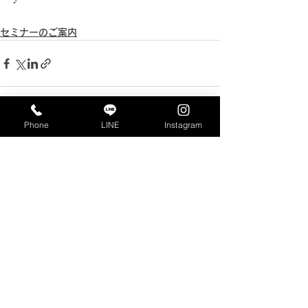
セミナーのご案内
Phone
LINE
Instagram
すべて表示
最新記事