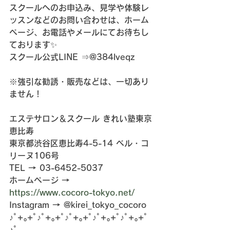
スクールへのお申込み、見学や体験レ
ッスンなどのお問い合わせは、ホーム
ページ、お電話やメールにてお待ちし
ております
✨
スクール公式LINE ⇒@384lveqz
※強引な勧誘・販売などは、一切あり
ません！
エステサロン＆スクール きれい塾東京
恵比寿
東京都渋谷区恵比寿4-5-14 ベル・コ
リーヌ106号
TEL → 03-6452-5037
ホームページ → 
https://www.cocoro-tokyo.net/
Instagram → @kirei_tokyo_cocoro
♪ﾟ+｡+ﾟ♪ﾟ+｡+ﾟ♪ﾟ+｡+ﾟ♪ﾟ+｡+ﾟ♪ﾟ+｡+ﾟ
♪ﾟ