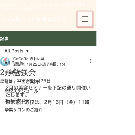
エステスクール 東京｜CoCoRoきれい塾東京恵比寿
エステサロン＆開業専門エステスクール
CoCoRoきれい塾 東京恵比寿
記事
All Posts
CoCoRo きれい塾
All Posts
2024年1月22日
読了時間: 1分
2月勉強会
お知らせ
更新日：
2024年1月26日
セミナーのご案内
2月の美容セミナーを下記の通り開催い
開校スケジュール
たします。
エステサロン
東京恵比寿校は、2月16日（金）11時
～
卒業サロンのご紹介