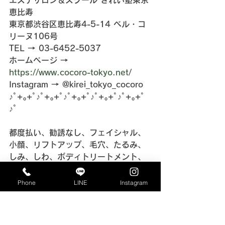
恵比寿
東京都渋谷区恵比寿4-5-14 ベル・コ
リーヌ106号
TEL → 03-6452-5037
ホームページ → 
https://www.cocoro-tokyo.net/
Instagram → @kirei_tokyo_cocoro
♪ﾟ+｡+ﾟ♪ﾟ+｡+ﾟ♪ﾟ+｡+ﾟ♪ﾟ+｡+ﾟ♪ﾟ+｡+ﾟ
♪ﾟ
都度払い、勧誘なし、フェイシャル、
小顔、リフトアップ、毛穴、たるみ、
しみ、しわ、ボディトリートメント、
アロマ、痩身、ブライダル、ダイエッ
ト、キャビテーション、ラジオ波、脱
Phone
LINE
Instagram
毛、介護脱毛、ヘッドマッサージ、ヘ
ッドスパ、スキンケア、恵比寿
エステスクール、エステ、エステ学