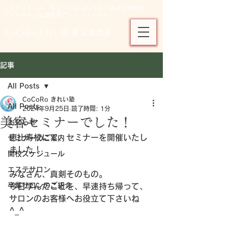
エステスクール 東京｜CoCoRoきれい塾東京恵比寿
エステサロン＆開業専門エステスクール
CoCoRoきれい塾 東京恵比寿
記事
All Posts
CoCoRo きれい塾
All Posts
2024年9月25日
読了時間: 1分
美容セミナーでした！
お知らせ
恵比寿校にて、セミナーを開催いたし
セミナーのご案内
ました！
開校スケジュール
エステサロン
みなさん、真剣そのもの。
卒業サロンのご紹介
今日学んだことを、早速持ち帰って、
サロンのお客様へお役立て下さいね
^_^