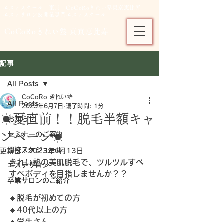
エステスクール 東京｜CoCoRoきれい塾東京恵比寿
エステサロン＆開業専門エステスクール
CoCoRoきれい塾 東京恵比寿
記事
All Posts
CoCoRo きれい塾
All Posts
2023年6月7日
読了時間: 1分
☀夏直前！！脱毛半額キャ
お知らせ
ンペーン☀
セミナーのご案内
開校スケジュール
更新日：
2023年6月13日
きれい塾の美肌脱毛で、ツルツルすべ
エステサロン
すべボディを目指しませんか？？
卒業サロンのご紹介
🔸脱毛が初めての方
🔸40代以上の方
🔸学生さん