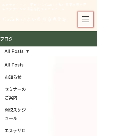
エステスクール 東京｜CoCoRoきれい塾東京恵比寿
エステサロン＆開業専門エステスクール
CoCoRoきれい塾 東京恵比寿
ブログ
All Posts
All Posts
お知らせ
セミナーの
ご案内
開校スケジ
ュール
エステサロ