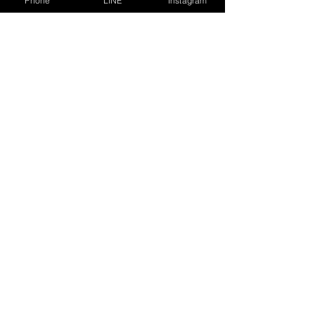
Phone
LINE
Instagram