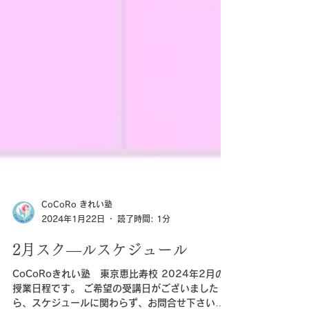
CoCoRo きれい塾
2024年1月22日
読了時間: 1分