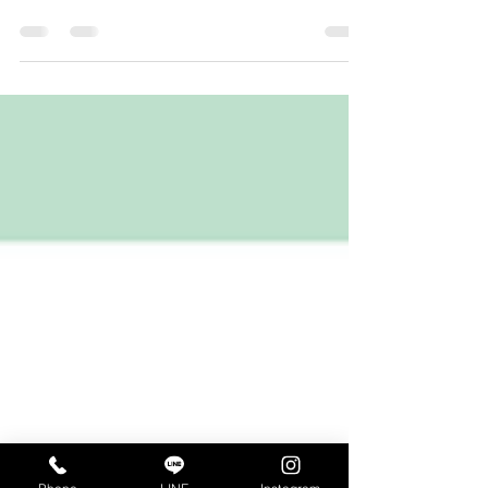
2月スク―ルスケジュール
CoCoRoきれい塾 東京恵比寿校 2024年2月の
授業日程です。 ご希望の受講日がございました
ら、スケジュールに関わらず、お問合せ下さい。
エステスクールの体験・見学など随時受付中です
☆ 一緒に楽しくエステを学びましょう♪...